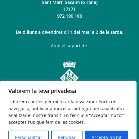
Sant Martí Sacalm (Girona)
17171
972 190 188
De dilluns a divendres d’11 del matí a 2 de la tarda.
Amb el suport de:
Valorem la teva privadesa
Utilitzem cookies per millorar la teva experiència de
navegació, publicar anuncis o contingut personalitzats i
analitzar el nostre trànsit. En fer clic a "Acceptar-ho tot",
acceptes l'ús que fem de les cookies.
Avís legal
Política de privacitat
Accessibilitat
© 2026
Web Oficial de l'Ajuntament de Susqueda
Personalitzar
Rebutjar
Accepta-ho tot