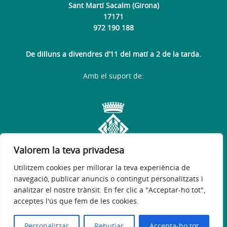
Sant Martí Sacalm (Girona)
17171
972 190 188
De dilluns a divendres d’11 del matí a 2 de la tarda.
Amb el suport de:
Valorem la teva privadesa
Utilitzem cookies per millorar la teva experiència de
navegació, publicar anuncis o contingut personalitzats i
analitzar el nostre trànsit. En fer clic a "Acceptar-ho tot",
acceptes l'ús que fem de les cookies.
Avís legal
Política de privacitat
Accessibilitat
© 2026
Web Oficial de l'Ajuntament de Susqueda
Personalitzar
Rebutjar
Accepta-ho tot