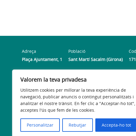
Adreça
Població
Cod
Plaça Ajuntament, 1
Sant Martí Sacalm (Girona)
171
Valorem la teva privadesa
Horari
De dilluns a divendres d’11 del matí a 2 de la tarda.
Utilitzem cookies per millorar la teva experiència de
navegació, publicar anuncis o contingut personalitzats i
analitzar el nostre trànsit. En fer clic a "Acceptar-ho tot",
acceptes l'ús que fem de les cookies.
Avís legal
Política de privacitat
Accessibilitat
Personalitzar
Rebutjar
Accepta-ho tot