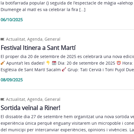
la botifarrada popular () seguida de l’espectacle de màgia «alehop
Diumenge al matí es va celebrar la fira […]
06/10/2025
Actualitat
,
Agenda
,
General
Festival Itinera a Sant Martí
El proper dia 20 de setembre de 2025 es celebrarà una nova edició d
Apunta’t les dades!
Dia: 20 de setembre de 2025
Hora: 
Església de Sant Martí Sacalm
Grup: Tati Cervià i Toni Pujol Due
08/09/2025
Actualitat
,
Agenda
,
General
Sortida veïnal a Riner!
El dissabte dia 27 de setembre hem organitzat una nova sortida ve
experiència única perquè enguany visitarem un micropoble i conei
del municipi per intercanviar experiències, opinions i vivències. La