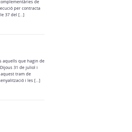
s complementàries de
ecució per contracta
le 37 del […]
s aquells que hagin de
ijous 31 de juliol i
 aquest tram de
nyalització i les […]