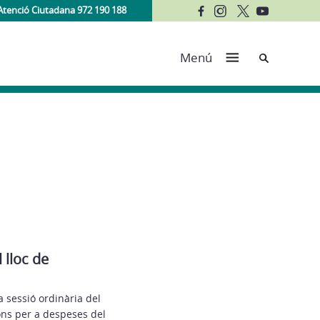
Atenció Ciutadana 972 190 188
Cerca
Menú
 lloc de
a sessió ordinària del
ons per a despeses del