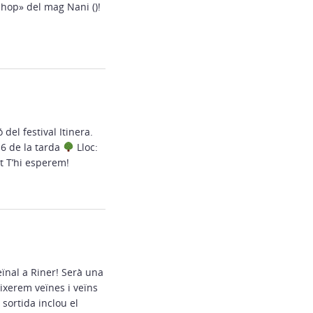
 hop» del mag Nani ()!
el festival Itinera.
6 de la tarda
Lloc:
t T’hi esperem!
ïnal a Riner! Serà una
xerem veïnes i veïns
 sortida inclou el