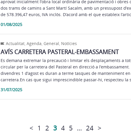
aprovat inicialment l’obra local ordinària de pavimentació i obre
dos trams de camins a Sant Martí Sacalm, amb un pressupost d’ex
de 578.396,47 euros, IVA inclòs. D’acord amb el que estableix l’artic
01/08/2025
Actualitat
,
Agenda
,
General
,
Notícies
AVÍS CARRETERA PASTERAL-EMBASSAMENT
Es demana extremar la precaució i limitar els desplaçaments a tot
circular per la carretera del Pasteral en direcció a l’embassament. D
divendres 1 d’agost es duran a terme tasques de manteniment en
carretera.En cas que sigui imprescindible passar-hi, respecteu la se
31/07/2025
<
1
2
3
4
5
…
24
>