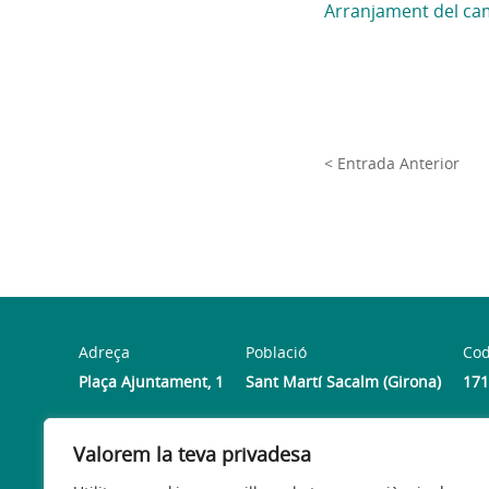
Arranjament del ca
< Entrada Anterior
Adreça
Població
Cod
Plaça Ajuntament, 1
Sant Martí Sacalm (Girona)
171
Valorem la teva privadesa
Horari
De dilluns a divendres d’11 del matí a 2 de la tarda.