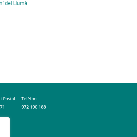
mí del Llumà
i Postal
Telèfon
71
972 190 188