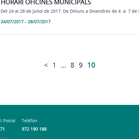
HORARI OFICINES MUNICIPALS
Del 24 al 28 de Juliol de 2017: De Dilluns a Divendres de 4 a 7 de l
24/07/2017 - 28/07/2017
<
1
…
8
9
10
i Postal
Telèfon
71
972 190 188