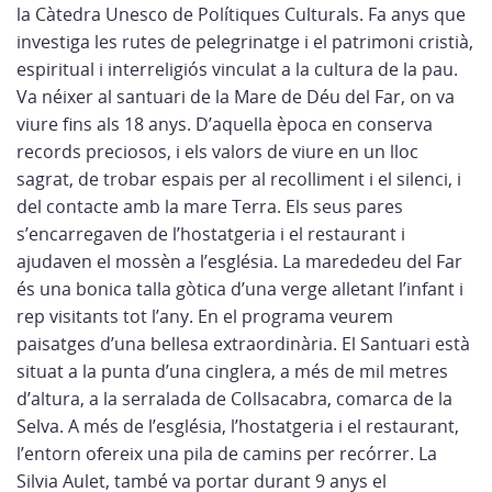
la Càtedra Unesco de Polítiques Culturals. Fa anys que
investiga les rutes de pelegrinatge i el patrimoni cristià,
espiritual i interreligiós vinculat a la cultura de la pau.
Va néixer al santuari de la Mare de Déu del Far, on va
viure fins als 18 anys. D’aquella època en conserva
records preciosos, i els valors de viure en un lloc
sagrat, de trobar espais per al recolliment i el silenci, i
del contacte amb la mare Terra. Els seus pares
s’encarregaven de l’hostatgeria i el restaurant i
ajudaven el mossèn a l’església. La marededeu del Far
és una bonica talla gòtica d’una verge alletant l’infant i
rep visitants tot l’any. En el programa veurem
paisatges d’una bellesa extraordinària. El Santuari està
situat a la punta d’una cinglera, a més de mil metres
d’altura, a la serralada de Collsacabra, comarca de la
Selva. A més de l’església, l’hostatgeria i el restaurant,
l’entorn ofereix una pila de camins per recórrer. La
Silvia Aulet, també va portar durant 9 anys el